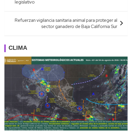
entradas
legislativo
Refuerzan vigilancia sanitaria animal para proteger al
sector ganadero de Baja California Sur
CLIMA