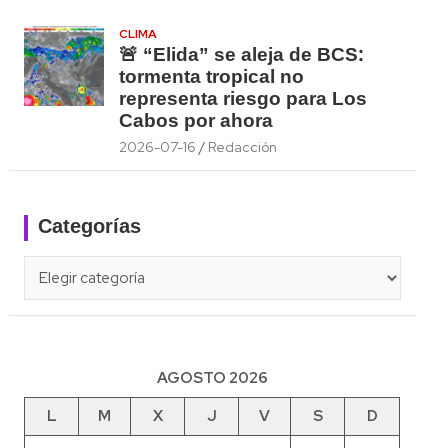
CLIMA
🚨 “Elida” se aleja de BCS:
tormenta tropical no
representa riesgo para Los
Cabos por ahora
2026-07-16
Redacción
Categorías
Categorías
AGOSTO 2026
L
M
X
J
V
S
D