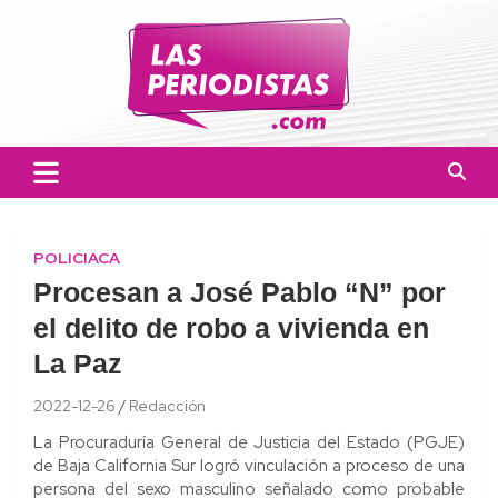
Skip
to
content
Las Periodistas
Un medio de noticias digitales con el objetivo de mantener
informado a la población.
POLICIACA
Procesan a José Pablo “N” por
el delito de robo a vivienda en
La Paz
2022-12-26
Redacción
La Procuraduría General de Justicia del Estado (PGJE)
de Baja California Sur logró vinculación a proceso de una
persona del sexo masculino señalado como probable