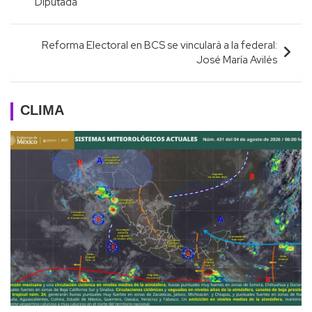
entradas
Diputada
Reforma Electoral en BCS se vinculará a la federal:
José María Avilés
CLIMA