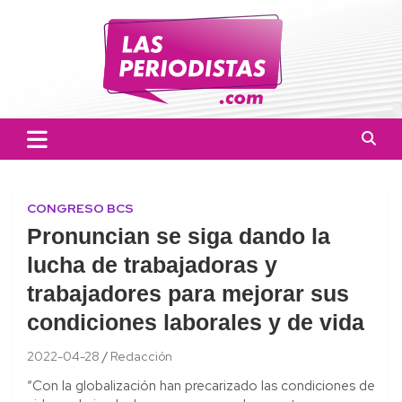
Skip
to
content
Las Periodistas
Un medio de noticias digitales con el objetivo de mantener
informado a la población.
CONGRESO BCS
Pronuncian se siga dando la
lucha de trabajadoras y
trabajadores para mejorar sus
condiciones laborales y de vida
2022-04-28
Redacción
“Con la globalización han precarizado las condiciones de