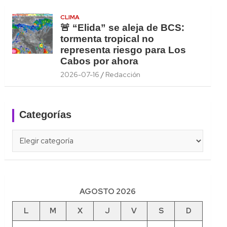
CLIMA
🚨 “Elida” se aleja de BCS:
tormenta tropical no
representa riesgo para Los
Cabos por ahora
2026-07-16
Redacción
Categorías
Categorías
AGOSTO 2026
L
M
X
J
V
S
D