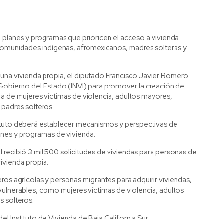
planes y programas que prioricen el acceso a vivienda
 comunidades indígenas, afromexicanos, madres solteras y
a una vivienda propia, el diputado Francisco Javier Romero
 Gobierno del Estado (INVI) para promover la creación de
na de mujeres víctimas de violencia, adultos mayores,
padres solteros.
Instituto deberá establecer mecanismos y perspectivas de
anes y programas de vivienda.
al recibió 3 mil 500 solicitudes de viviendas para personas de
vivienda propia.
ros agrícolas y personas migrantes para adquirir viviendas,
 vulnerables, como mujeres víctimas de violencia, adultos
 solteros.
 del Instituto de Vivienda de Baja California Sur.