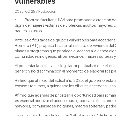
vulnerables
2025-02-25
Redacción
• Propuso facultar al INVI para promover la creación de 
digna de mujeres víctimas de violencia, adultos mayores,
padres solteros
Ante las dificultades de grupos vulnerables para acceder 
Romero (PT) propuso facultar al Instituto de Vivienda del
planes y programas que prioricen el acceso a vivienda dig
comunidades indígenas, afromexicanos, madres solteras y 
Al presentar la iniciativa, el legislador puntualizó que el 
género y no discriminación al momento de elaborar los pl
Refirió que al inicio del actual año 2025, el gobierno estat
escasos recursos, a quienes se les dificulta acceder a una 
Afirmó que además de priorizar la oportunidad para jornale
es esencial priorizar el acceso para grupos en situaciones
mayores, comunidades indígenas, madres solteras y padres
La iniciativa adiciona la fracción XVIII al artículo 2 de la Ley