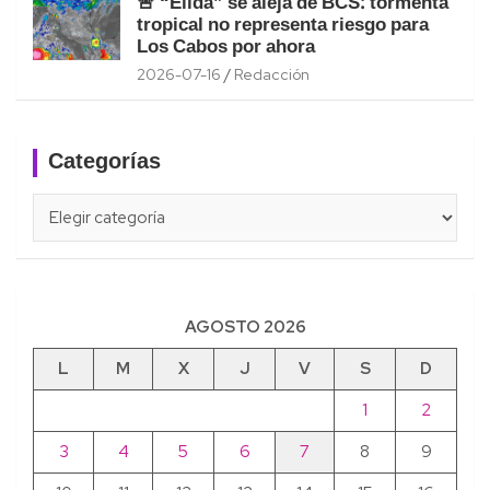
🚨 “Elida” se aleja de BCS: tormenta
tropical no representa riesgo para
Los Cabos por ahora
2026-07-16
Redacción
Categorías
Categorías
AGOSTO 2026
L
M
X
J
V
S
D
1
2
3
4
5
6
7
8
9