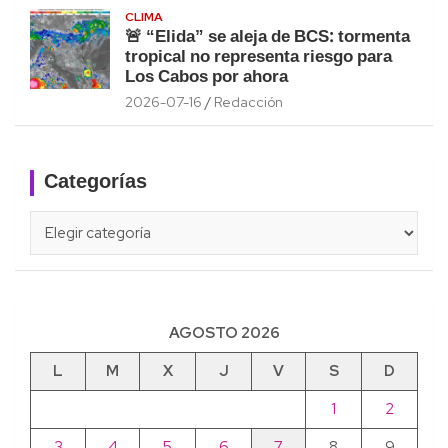
CLIMA
🚨 “Elida” se aleja de BCS: tormenta
tropical no representa riesgo para
Los Cabos por ahora
2026-07-16
Redacción
Categorías
Categorías
AGOSTO 2026
L
M
X
J
V
S
D
1
2
3
4
5
6
7
8
9