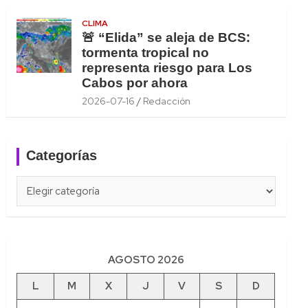
CLIMA
🚨 “Elida” se aleja de BCS:
tormenta tropical no
representa riesgo para Los
Cabos por ahora
2026-07-16
Redacción
Categorías
Categorías
AGOSTO 2026
L
M
X
J
V
S
D