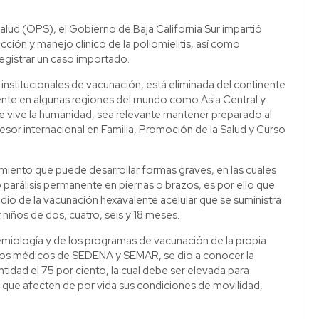
lud (OPS), el Gobierno de Baja California Sur impartió
cción y manejo clínico de la poliomielitis, así como
registrar un caso importado.
nstitucionales de vacunación, está eliminada del continente
ente en algunas regiones del mundo como Asia Central y
que vive la humanidad, sea relevante mantener preparado al
esor internacional en Familia, Promoción de la Salud y Curso
miento que puede desarrollar formas graves, en las cuales
 parálisis permanente en piernas o brazos, es por ello que
dio de la vacunación hexavalente acelular que se suministra
 niños de dos, cuatro, seis y 18 meses.
emiología y de los programas de vacunación de la propia
icios médicos de SEDENA y SEMAR, se dio a conocer la
idad el 75 por ciento, la cual debe ser elevada para
las que afecten de por vida sus condiciones de movilidad,