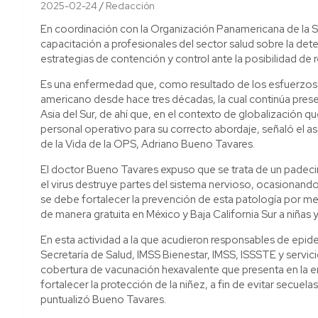
2025-02-24
Redacción
En coordinación con la Organización Panamericana de la Sa
capacitación a profesionales del sector salud sobre la dete
estrategias de contención y control ante la posibilidad de 
Es una enfermedad que, como resultado de los esfuerzos i
americano desde hace tres décadas, la cual continúa pres
Asia del Sur, de ahí que, en el contexto de globalización 
personal operativo para su correcto abordaje, señaló el as
de la Vida de la OPS, Adriano Bueno Tavares.
El doctor Bueno Tavares expuso que se trata de un padeci
el virus destruye partes del sistema nervioso, ocasionando
se debe fortalecer la prevención de esta patología por me
de manera gratuita en México y Baja California Sur a niñas y
En esta actividad a la que acudieron responsables de epid
Secretaría de Salud, IMSS Bienestar, IMSS, ISSSTE y serv
cobertura de vacunación hexavalente que presenta en la ent
fortalecer la protección de la niñez, a fin de evitar secue
puntualizó Bueno Tavares.