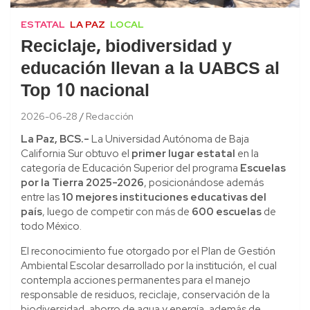
ESTATAL
LA PAZ
LOCAL
Reciclaje, biodiversidad y
educación llevan a la UABCS al
Top 10 nacional
2026-06-28
Redacción
La Paz, BCS.-
La Universidad Autónoma de Baja
California Sur obtuvo el
primer lugar estatal
en la
categoría de Educación Superior del programa
Escuelas
por la Tierra 2025-2026
, posicionándose además
entre las
10 mejores instituciones educativas del
país
, luego de competir con más de
600 escuelas
de
todo México.
El reconocimiento fue otorgado por el Plan de Gestión
Ambiental Escolar desarrollado por la institución, el cual
contempla acciones permanentes para el manejo
responsable de residuos, reciclaje, conservación de la
biodiversidad, ahorro de agua y energía, además de