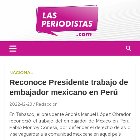
Skip
to
content
Las Periodistas
Un medio de noticias digitales con el objetivo de mantener
informado a la población.
NACIONAL
Reconoce Presidente trabajo de
embajador mexicano en Perú
2022-12-23
Redacción
En Tabasco, el presidente Andrés Manuel López Obrador
reconoció el trabajo del embajador de México en Perú,
Pablo Monroy Conesa, por defender el derecho de asilo
y salvaguardar a la comunidad mexicana en aquel país.