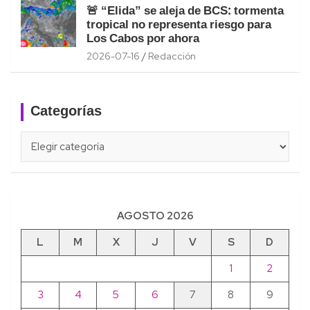
🚨 “Elida” se aleja de BCS: tormenta
tropical no representa riesgo para
Los Cabos por ahora
2026-07-16
Redacción
Categorías
Categorías
AGOSTO 2026
L
M
X
J
V
S
D
1
2
3
4
5
6
7
8
9