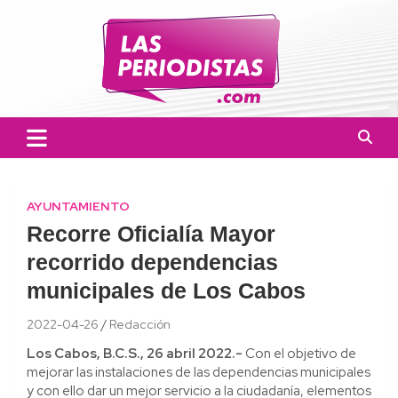
Skip
to
content
Las Periodistas
Un medio de noticias digitales con el objetivo de mantener
informado a la población.
AYUNTAMIENTO
Recorre Oficialía Mayor
recorrido dependencias
municipales de Los Cabos
2022-04-26
Redacción
Los Cabos, B.C.S., 26 abril 2022.-
Con el objetivo de
mejorar las instalaciones de las dependencias municipales
y con ello dar un mejor servicio a la ciudadanía, elementos