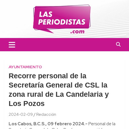
Skip
to
content
Las Periodistas
Un medio de noticias digitales con el objetivo de mantener
informado a la población.
AYUNTAMIENTO
Recorre personal de la
Secretaría General de CSL la
zona rural de La Candelaria y
Los Pozos
2024-02-09
Redacción
Los Cabos, B.C.S., 09 febrero 2024.-
Personal de la