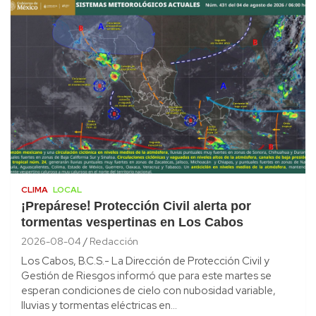
CLIMA
LOCAL
¡Prepárese! Protección Civil alerta por
tormentas vespertinas en Los Cabos
2026-08-04
Redacción
Los Cabos, B.C.S.- La Dirección de Protección Civil y
Gestión de Riesgos informó que para este martes se
esperan condiciones de cielo con nubosidad variable,
lluvias y tormentas eléctricas en…