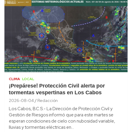
CLIMA
LOCAL
¡Prepárese! Protección Civil alerta por
tormentas vespertinas en Los Cabos
2026-08-04
Redacción
Los Cabos, B.C.S.- La Dirección de Protección Civil y
Gestión de Riesgos informó que para este martes se
esperan condiciones de cielo con nubosidad variable,
lluvias y tormentas eléctricas en…