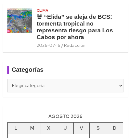
CLIMA
🚨 “Elida” se aleja de BCS:
tormenta tropical no
representa riesgo para Los
Cabos por ahora
2026-07-16
Redacción
Categorías
Categorías
AGOSTO 2026
L
M
X
J
V
S
D