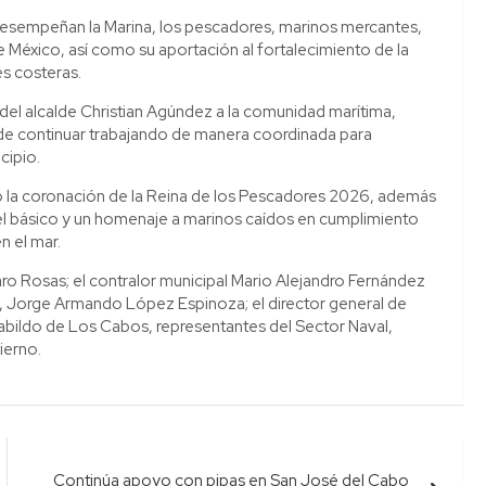
 desempeñan la Marina, los pescadores, marinos mercantes,
e México, así como su aportación al fortalecimiento de la
es costeras.
del alcalde Christian Agúndez a la comunidad marítima,
 de continuar trabajando de manera coordinada para
cipio.
ó la coronación de la Reina de los Pescadores 2026, además
vel básico y un homenaje a marinos caídos en cumplimiento
n el mar.
faro Rosas; el contralor municipal Mario Alejandro Fernández
e, Jorge Armando López Espinoza; el director general de
Cabildo de Los Cabos, representantes del Sector Naval,
ierno.
Continúa apoyo con pipas en San José del Cabo