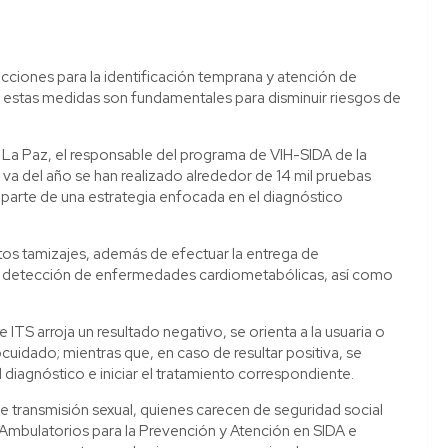
 acciones para la identificación temprana y atención de
e estas medidas son fundamentales para disminuir riesgos de
e La Paz, el responsable del programa de VIH-SIDA de la
a del año se han realizado alrededor de 14 mil pruebas
mo parte de una estrategia enfocada en el diagnóstico
stos tamizajes, además de efectuar la entrega de
 la detección de enfermedades cardiometabólicas, así como
ITS arroja un resultado negativo, se orienta a la usuaria o
uidado; mientras que, en caso de resultar positiva, se
diagnóstico e iniciar el tratamiento correspondiente.
e transmisión sexual, quienes carecen de seguridad social
Ambulatorios para la Prevención y Atención en SIDA e