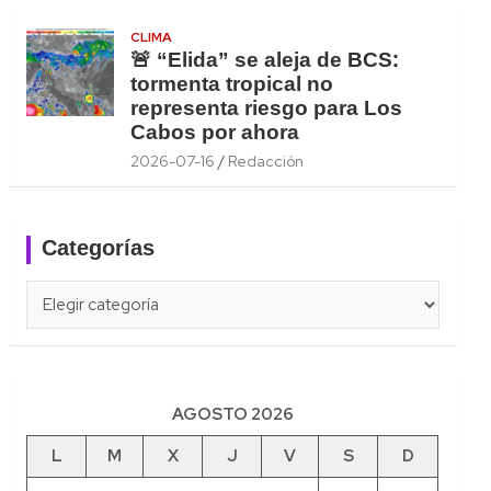
CLIMA
🚨 “Elida” se aleja de BCS:
tormenta tropical no
representa riesgo para Los
Cabos por ahora
2026-07-16
Redacción
Categorías
Categorías
AGOSTO 2026
L
M
X
J
V
S
D