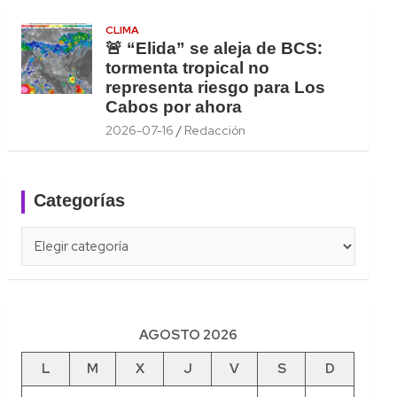
CLIMA
🚨 “Elida” se aleja de BCS:
tormenta tropical no
representa riesgo para Los
Cabos por ahora
2026-07-16
Redacción
Categorías
Categorías
AGOSTO 2026
L
M
X
J
V
S
D