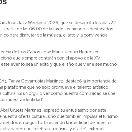
os
l San José Jazz Weekend 2026, que se desarrolla los días 22
a partir de las 06:00 de la tarde, reuniendo a destacados
ico para disfrutar de la música, el arte y la convivencia
esidencia de Los Cabos José María Jarquin Herrera en
cionó que siempre contarán con el apoyo de la XV
 este evento sea un éxito y que el año que viene sea mucho
 (ICA), Tanya Covarrubias Martínez, destacó la importancia de
na plataforma que no solo promueve el talento artístico,
la cultura. Es un orgullo ver cómo nuestra comunidad se une
ecen nuestra identidad”.
Abril Urueta Martínez, expresó su entusiasmo por este
e nuestra oferta cultural, sino que también impulsa el turismo
etidos en seguir fortaleciendo la identidad de nuestro
 actividades que celebran la música y el arte”, externó