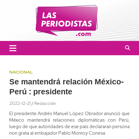
Skip
to
content
Las Periodistas
Un medio de noticias digitales con el objetivo de mantener
informado a la población.
NACIONAL
Se mantendrá relación México-
Perú : presidente
2022-12-21
Redacción
El presidente Andrés Manuel López Obrador anunció que
México mantendrá relaciones diplomáticas con Perú,
luego de que autoridades de ese país declararan persona
non grata al embajador Pablo Monroy Conesa.