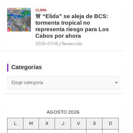
CLIMA
🚨 “Elida” se aleja de BCS:
tormenta tropical no
representa riesgo para Los
Cabos por ahora
2026-07-16
Redacción
Categorías
Categorías
AGOSTO 2026
L
M
X
J
V
S
D