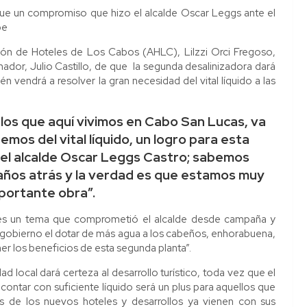
 fue un compromiso que hizo el alcalde Oscar Leggs ante el
pe
ión de Hoteles de Los Cabos (AHLC), Lilzzi Orci Fregoso,
ador, Julio Castillo, de que la segunda desalinizadora dará
én vendrá a resolver la gran necesidad del vital líquido a las
los que aquí vivimos en Cabo San Lucas, va
mos del vital líquido, un logro para esta
 el alcalde Oscar Leggs Castro; sabemos
 años atrás y la verdad es que estamos muy
portante obra”.
 es un tema que comprometió el alcalde desde campaña y
gobierno el dotar de más agua a los cabeños, enhorabuena,
 los beneficios de esta segunda planta”.
 local dará certeza al desarrollo turístico, toda vez que el
 contar con suficiente líquido será un plus para aquellos que
s de los nuevos hoteles y desarrollos ya vienen con sus