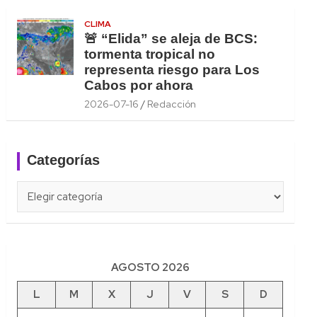
CLIMA
🚨 “Elida” se aleja de BCS:
tormenta tropical no
representa riesgo para Los
Cabos por ahora
2026-07-16
Redacción
Categorías
Categorías
AGOSTO 2026
L
M
X
J
V
S
D