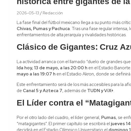
histórica entre gigantes de l
2026-05-13
Redacción
La fase final del fútbol mexicano llega a su punto más crít
Chivas, Pumas y Pachuca
. Tras una fase regular intensa,
enfrentamientos de alta jerarquía y rivalidades históricas.
Clásico de Gigantes: Cruz Az
La actividad arranca con el llamado “duelo de grandes que 
Ida hoy, 13 de mayo, a las 20:00 h
en el Estadio Banorte.
mayo a las 19:07 h
en el Estadio Akron, donde se definirá a
Este enfrentamiento será de los más accesibles para la afi
de
Canal 5 y Azteca 7
, además de
TUDN y ViX+
.
El Líder contra el “Matagiga
Por el otro lado del cuadro, el líder general,
Pumas
, se enf
“matagigantes”. El primer capítulo se escribirá el
jueves 14
decidirá en el Estadio Olímpico Universitario el
domingo 17