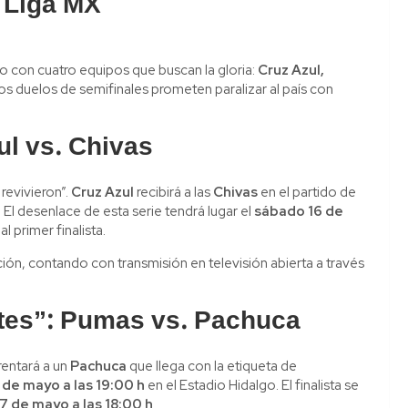
a Liga MX
ico con cuatro equipos que buscan la gloria:
Cruz Azul,
 los duelos de semifinales prometen paralizar al país con
ul vs. Chivas
revivieron”.
Cruz Azul
recibirá a las
Chivas
en el partido de
 El desenlace de esta serie tendrá lugar el
sábado 16 de
l primer finalista.
ción, contando con transmisión en televisión abierta a través
ntes”: Pumas vs. Pachuca
rentará a un
Pachuca
que llega con la etiqueta de
 de mayo a las 19:00 h
en el Estadio Hidalgo. El finalista se
 de mayo a las 18:00 h
.