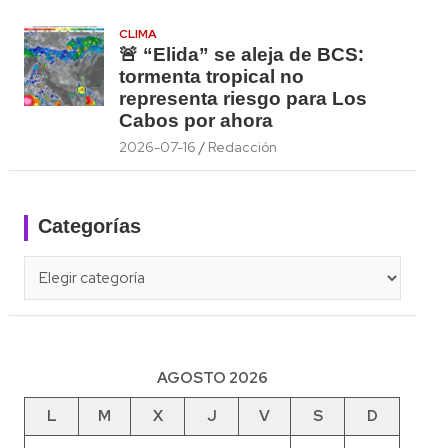
CLIMA
🚨 “Elida” se aleja de BCS:
tormenta tropical no
representa riesgo para Los
Cabos por ahora
2026-07-16
Redacción
Categorías
Categorías
AGOSTO 2026
L
M
X
J
V
S
D