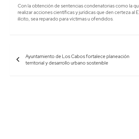
Con la obtención de sentencias condenatorias como la q
realizar acciones científicas y jurídicas que den certeza 
ilícito, sea reparado para víctimas u ofendidos.
Navegación
Ayuntamiento de Los Cabos fortalece planeación
de
territorial y desarrollo urbano sostenible
entradas