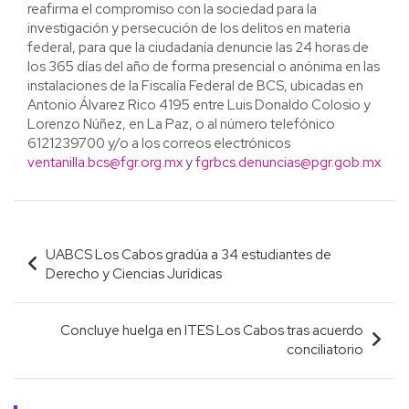
reafirma el compromiso con la sociedad para la
investigación y persecución de los delitos en materia
federal, para que la ciudadanía denuncie las 24 horas de
los 365 días del año de forma presencial o anónima en las
instalaciones de la Fiscalía Federal de BCS, ubicadas en
Antonio Álvarez Rico 4195 entre Luis Donaldo Colosio y
Lorenzo Núñez, en La Paz, o al número telefónico
6121239700 y/o a los correos electrónicos
ventanilla.bcs@fgr.org.mx
y
fgrbcs.denuncias@pgr.gob.mx
Navegación
UABCS Los Cabos gradúa a 34 estudiantes de
de
Derecho y Ciencias Jurídicas
entradas
Concluye huelga en ITES Los Cabos tras acuerdo
conciliatorio