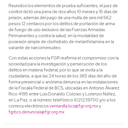
Reunidos los elementos de prueba suficientes, el juez de
control dictó una pena de dos años 10 meses y 15 días de
prisión, además del pago de una multa de seis mil 562
pesos 12 centavos por los delitos de portación de arma
de fuego de uso exclusivo de las Fuerzas Armadas
Permanentes y contra la salud, en la modalidad de
posesión simple de clorhidrato de metanfetamina en la
variante de narcomenudeo.
Con estas acciones la FGR reafirma el compromiso con la
sociedad para la investigación y persecución de los
delitos en materia federal; por lo que se invita a la
ciudadanía, a que las 24 horas de los 365 días del año de
forma presencial o anónima denuncia en las instalaciones
de la Fiscalía Federal de BCS, ubicadas en Antonio Álvarez
Rico 4195 entre Luis Donaldo Colosio y Lorenzo Núñez,
en La Paz, o al número telefónico 6121239700 y/o a los
correos electrónicos
ventanilla.bcs@fgr.org.mx
y
fgrbcs.denuncias@fgr.org.mx