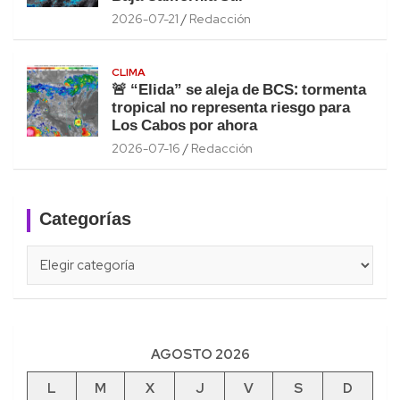
2026-07-21
Redacción
CLIMA
🚨 “Elida” se aleja de BCS: tormenta
tropical no representa riesgo para
Los Cabos por ahora
2026-07-16
Redacción
Categorías
Categorías
AGOSTO 2026
L
M
X
J
V
S
D