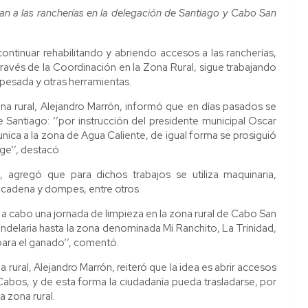
an a las rancherías en la delegación de Santiago y Cabo San
ontinuar rehabilitando y abriendo accesos a las rancherías,
través de la Coordinación en la Zona Rural, sigue trabajando
pesada y otras herramientas.
ona rural, Alejandro Marrón, informó que en días pasados se
Santiago: ‘’por instrucción del presidente municipal Oscar
ica a la zona de Agua Caliente, de igual forma se prosiguió
ge’’, destacó.
, agregó que para dichos trabajos se utiliza maquinaria,
 cadena y dompes, entre otros.
ó a cabo una jornada de limpieza en la zona rural de Cabo San
ndelaria hasta la zona denominada Mi Ranchito, La Trinidad,
 para el ganado’’, comentó.
 rural, Alejandro Marrón, reiteró que la idea es abrir accesos
 Cabos, y de esta forma la ciudadanía pueda trasladarse, por
a zona rural.