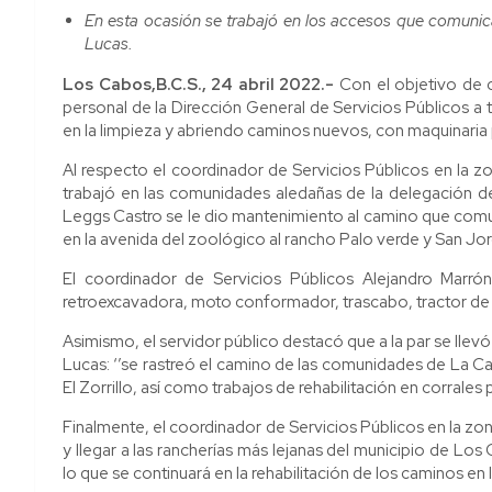
En esta ocasión se trabajó en los accesos que comunic
Lucas.
Los Cabos,B.C.S., 24 abril 2022.-
Con el objetivo de c
personal de la Dirección General de Servicios Públicos a 
en la limpieza y abriendo caminos nuevos, con maquinaria 
Al respecto el coordinador de Servicios Públicos en la z
trabajó en las comunidades aledañas de la delegación de 
Leggs Castro se le dio mantenimiento al camino que comun
en la avenida del zoológico al rancho Palo verde y San Jor
El coordinador de Servicios Públicos Alejandro Marrón
retroexcavadora, moto conformador, trascabo, tractor de
Asimismo, el servidor público destacó que a la par se llev
Lucas: ‘’se rastreó el camino de las comunidades de La Ca
El Zorrillo, así como trabajos de rehabilitación en corrales
Finalmente, el coordinador de Servicios Públicos en la zona
y llegar a las rancherías más lejanas del municipio de Los
lo que se continuará en la rehabilitación de los caminos en l