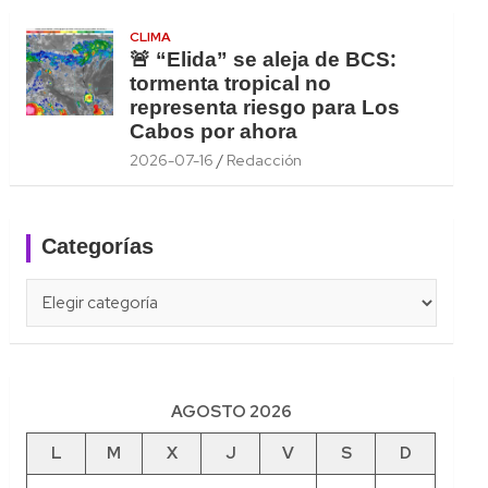
CLIMA
🚨 “Elida” se aleja de BCS:
tormenta tropical no
representa riesgo para Los
Cabos por ahora
2026-07-16
Redacción
Categorías
Categorías
AGOSTO 2026
L
M
X
J
V
S
D