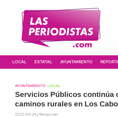
Skip
to
content
Las Periodistas
Un medio de noticias digitales con el objetivo de mantener
informado a la población.
LOCAL
ESTATAL
AYUNTAMIENTO
REPORT
AYUNTAMIENTO
LOCAL
Servicios Públicos continúa c
caminos rurales en Los Cab
2022-04-24
Redacción