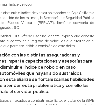
inuir índice de robo
disminuir el índice de vehículos robados en Baja California
 posesión de los mismos, la Secretaría de Seguridad Pública
istro Público Vehicular (REPUVE), firmó un convenio de
gurados S.C.
 entidad, Luis Alfredo Cancino Vicente, explicó que coneste
 al control en el registro de vehículos que circulan en el
 que permitan inhibir la comisión de este delito.
ión con las distintas aseguradoras y
ienes imparte capacitaciones y asesoríaspara
disminuir el índice de robo o en caso
 automóviles que hayan sido sustraídos
on esta alianza se fortalezcanlas habilidades
 atender esta problemática y con ello las
aló el servidor público.
jos enfocados a combatir este ilícito, el titular de la SSPE