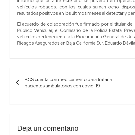
informó que durante este año se pusieron en operaci
vehículos robados, con los cuales suman ocho disposi
resultados positivos en los últimos meses al detectar y per
El acuerdo de colaboración fue firmado por el titular del C
Público Vehicular, el Comisario de la Policía Estatal Pre
vehículos perteneciente a la Procuraduría General de Jus
Riesgos Asegurados en Baja California Sur, Eduardo Dávil
Navegación
BCS cuenta con medicamento para tratar a
de
pacientes ambulatorios con covid-19
entradas
Deja un comentario