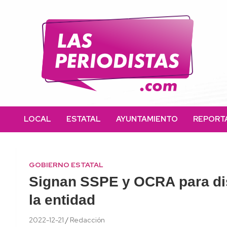
Skip
to
content
Las Periodistas
Un medio de noticias digitales con el objetivo de mantener
informado a la población.
LOCAL
ESTATAL
AYUNTAMIENTO
REPORT
GOBIERNO ESTATAL
Signan SSPE y OCRA para dis
la entidad
2022-12-21
Redacción