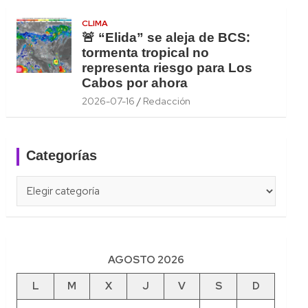
CLIMA
🚨 “Elida” se aleja de BCS:
tormenta tropical no
representa riesgo para Los
Cabos por ahora
2026-07-16
Redacción
Categorías
Categorías
AGOSTO 2026
L
M
X
J
V
S
D