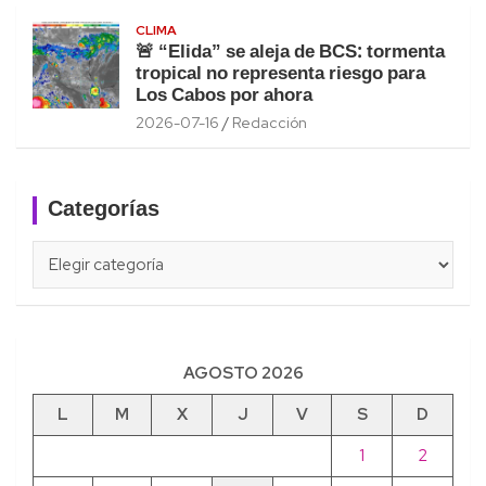
CLIMA
🚨 “Elida” se aleja de BCS: tormenta
tropical no representa riesgo para
Los Cabos por ahora
2026-07-16
Redacción
Categorías
Categorías
AGOSTO 2026
L
M
X
J
V
S
D
1
2