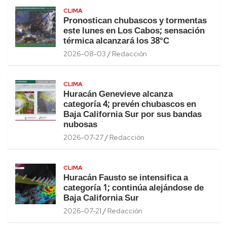
CLIMA
Pronostican chubascos y tormentas
este lunes en Los Cabos; sensación
térmica alcanzará los 38°C
2026-08-03
Redacción
CLIMA
Huracán Genevieve alcanza
categoría 4; prevén chubascos en
Baja California Sur por sus bandas
nubosas
2026-07-27
Redacción
CLIMA
Huracán Fausto se intensifica a
categoría 1; continúa alejándose de
Baja California Sur
2026-07-21
Redacción