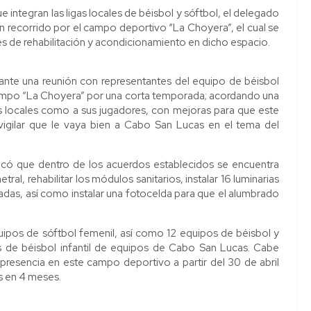
 integran las ligas locales de béisbol y sóftbol, el delegado
recorrido por el campo deportivo “La Choyera”, el cual se
ces de rehabilitación y acondicionamiento en dicho espacio.
ante una reunión con representantes del equipo de béisbol
l campo “La Choyera” por una corta temporada; acordando una
s locales como a sus jugadores, con mejoras para que este
igilar que le vaya bien a Cabo San Lucas en el tema del
ó que dentro de los acuerdos establecidos se encuentra
tral, rehabilitar los módulos sanitarios, instalar 16 luminarias
adas, así como instalar una fotocelda para que el alumbrado
uipos de sóftbol femenil, así como 12 equipos de béisbol y
s de béisbol infantil de equipos de Cabo San Lucas. Cabe
resencia en este campo deportivo a partir del 30 de abril
s en 4 meses.