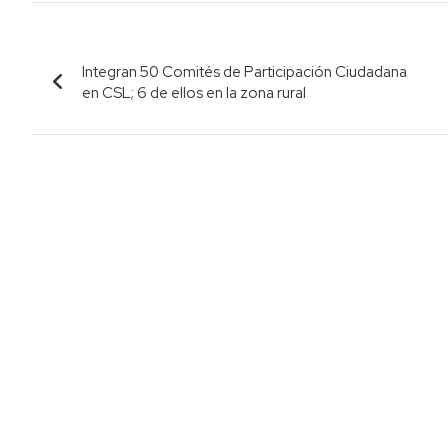
Navegación
Integran 50 Comités de Participación Ciudadana
de
en CSL; 6 de ellos en la zona rural
entradas