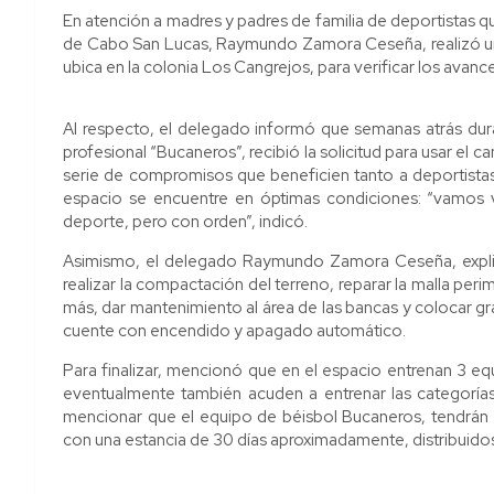
En atención a madres y padres de familia de deportistas que
de Cabo San Lucas, Raymundo Zamora Ceseña, realizó un 
ubica en la colonia Los Cangrejos, para verificar los avan
Al respecto, el delegado informó que semanas atrás dur
profesional “Bucaneros”, recibió la solicitud para usar e
serie de compromisos que beneficien tanto a deportista
espacio se encuentre en óptimas condiciones: “vamos v
deporte, pero con orden”, indicó.
Asimismo, el delegado Raymundo Zamora Ceseña, explic
realizar la compactación del terreno, reparar la malla perime
más, dar mantenimiento al área de las bancas y colocar gr
cuente con encendido y apagado automático.
Para finalizar, mencionó que en el espacio entrenan 3 eq
eventualmente también acuden a entrenar las categoría
mencionar que el equipo de béisbol Bucaneros, tendrán p
con una estancia de 30 días aproximadamente, distribuido