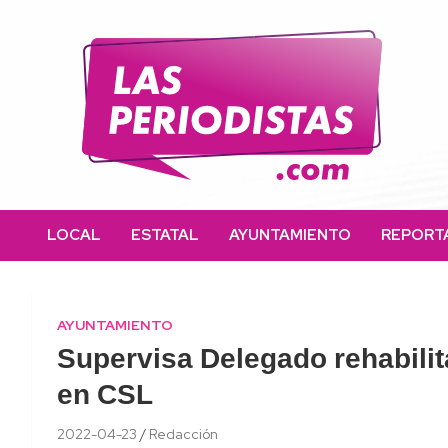
Skip
to
content
Las Periodistas
Un medio de noticias digitales con el objetivo de mantener
informado a la población.
LOCAL
ESTATAL
AYUNTAMIENTO
REPORT
AYUNTAMIENTO
Supervisa Delegado rehabili
en CSL
2022-04-23
Redacción