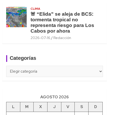
CLIMA
🚨 “Elida” se aleja de BCS:
tormenta tropical no
representa riesgo para Los
Cabos por ahora
2026-07-16
Redacción
Categorías
Categorías
AGOSTO 2026
L
M
X
J
V
S
D