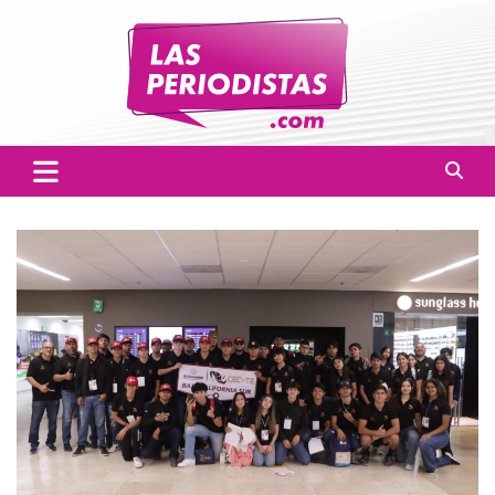
Skip
to
content
Las Periodistas
Un medio de noticias digitales con el objetivo de mantener
informado a la población.