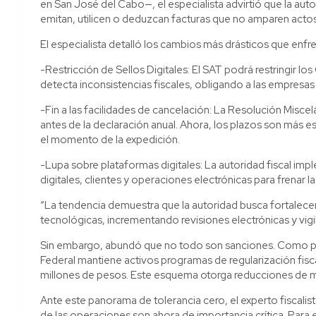
en San José del Cabo—, el especialista advirtió que la aut
emitan, utilicen o deduzcan facturas que no amparen actos 
El especialista detalló los cambios más drásticos que enfr
-Restricción de Sellos Digitales: El SAT podrá restringir lo
detecta inconsistencias fiscales, obligando a las empresas
-Fin a las facilidades de cancelación: La Resolución Misce
antes de la declaración anual. Ahora, los plazos son más es
el momento de la expedición.
-Lupa sobre plataformas digitales: La autoridad fiscal imp
digitales, clientes y operaciones electrónicas para frenar l
“La tendencia demuestra que la autoridad busca fortalecer 
tecnológicas, incrementando revisiones electrónicas y vigi
Sin embargo, abundó que no todo son sanciones. Como par
Federal mantiene activos programas de regularización fisc
millones de pesos. Este esquema otorga reducciones de mult
Ante este panorama de tolerancia cero, el experto fiscalis
de las operaciones son ahora de importancia crítica. Para 