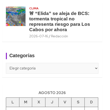
CLIMA
🚨 “Elida” se aleja de BCS:
tormenta tropical no
representa riesgo para Los
Cabos por ahora
2026-07-16
Redacción
Categorías
Categorías
AGOSTO 2026
L
M
X
J
V
S
D