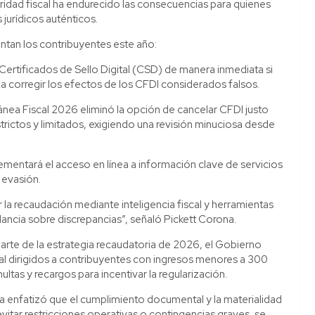
oridad fiscal ha endurecido las consecuencias para quienes
jurídicos auténticos.
entan los contribuyentes este año:
s Certificados de Sello Digital (CSD) de manera inmediata si
 a corregir los efectos de los CFDI considerados falsos.
lánea Fiscal 2026 eliminó la opción de cancelar CFDI justo
trictos y limitados, exigiendo una revisión minuciosa desde
lementará el acceso en línea a información clave de servicios
a evasión.
la recaudación mediante inteligencia fiscal y herramientas
lancia sobre discrepancias”, señaló Pickett Corona.
te de la estrategia recaudatoria de 2026, el Gobierno
al dirigidos a contribuyentes con ingresos menores a 300
as y recargos para incentivar la regularización.
ta enfatizó que el cumplimiento documental y la materialidad
evitar restricciones operativas o contingencias graves, se