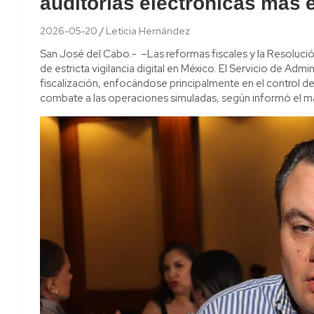
auditorías electrónicas más e
2026-05-20
Leticia Hernández
San José del Cabo.- –Las reformas fiscales y la Resoluci
de estricta vigilancia digital en México. El Servicio de Adm
fiscalización, enfocándose principalmente en el control de
combate a las operaciones simuladas, según informó el m