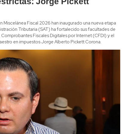
strictas: Jorge Pickett
ón Miscelánea Fiscal 2026 han inaugurado una nueva etapa
inistración Tributaria (SAT) ha fortalecido sus facultades de
 Comprobantes Fiscales Digitales por Internet (CFDI) y el
aestro en impuestos Jorge Alberto Pickett Corona.