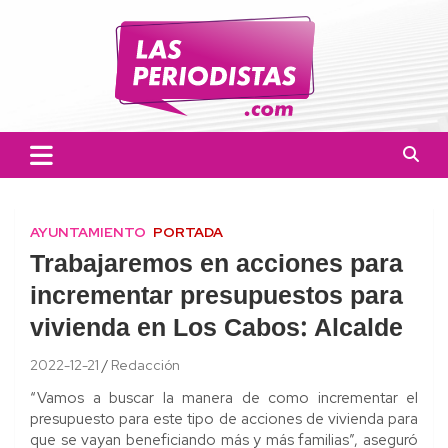
Skip
to
content
Las Periodistas
Un medio de noticias digitales con el objetivo de mantener
informado a la población.
AYUNTAMIENTO
PORTADA
Trabajaremos en acciones para
incrementar presupuestos para
vivienda en Los Cabos: Alcalde
2022-12-21
Redacción
“Vamos a buscar la manera de como incrementar el
presupuesto para este tipo de acciones de vivienda para
que se vayan beneficiando más y más familias”, aseguró