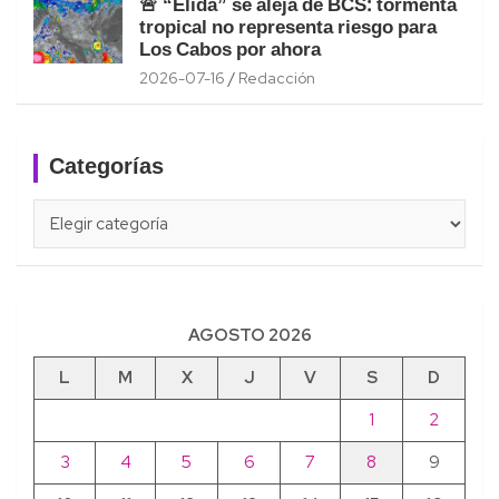
🚨 “Elida” se aleja de BCS: tormenta
tropical no representa riesgo para
Los Cabos por ahora
2026-07-16
Redacción
Categorías
Categorías
AGOSTO 2026
L
M
X
J
V
S
D
1
2
3
4
5
6
7
8
9