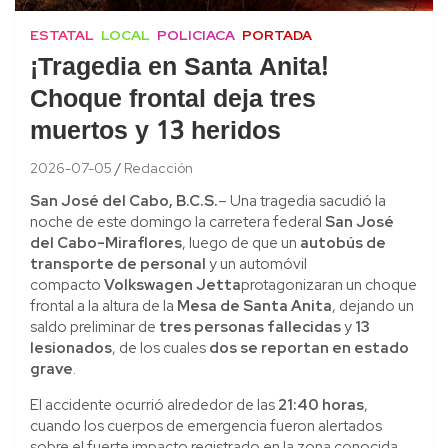
ESTATAL
LOCAL
POLICIACA
PORTADA
¡Tragedia en Santa Anita!
Choque frontal deja tres
muertos y 13 heridos
2026-07-05
Redacción
San José del Cabo, B.C.S.
– Una tragedia sacudió la
noche de este domingo la carretera federal
San José
del Cabo-Miraflores
, luego de que un
autobús de
transporte de personal
y un automóvil
compacto
Volkswagen Jetta
protagonizaran un choque
frontal a la altura de la
Mesa de Santa Anita
, dejando un
saldo preliminar de
tres personas fallecidas
y
13
lesionados
, de los cuales
dos se reportan en estado
grave
.
El accidente ocurrió alrededor de las
21:40 horas
,
cuando los cuerpos de emergencia fueron alertados
sobre el fuerte impacto registrado en la zona conocida