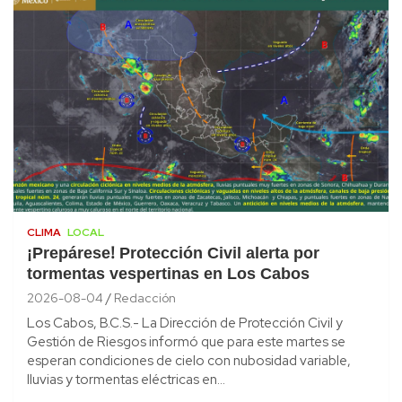
CLIMA
LOCAL
¡Prepárese! Protección Civil alerta por
tormentas vespertinas en Los Cabos
2026-08-04
Redacción
Los Cabos, B.C.S.- La Dirección de Protección Civil y
Gestión de Riesgos informó que para este martes se
esperan condiciones de cielo con nubosidad variable,
lluvias y tormentas eléctricas en…