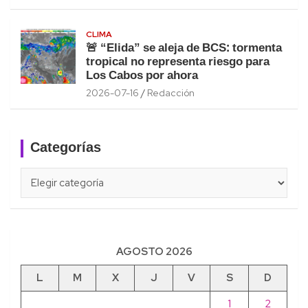
CLIMA
🚨 “Elida” se aleja de BCS: tormenta
tropical no representa riesgo para
Los Cabos por ahora
2026-07-16
Redacción
Categorías
Categorías
AGOSTO 2026
L
M
X
J
V
S
D
1
2