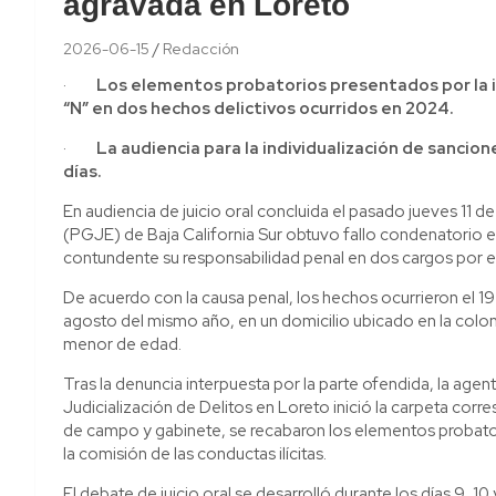
agravada en Loreto
2026-06-15
Redacción
·
Los elementos probatorios presentados por la i
“N” en dos hechos delictivos ocurridos en 2024.
·
La audiencia para la individualización de sancion
días.
En audiencia de juicio oral concluida el pasado jueves 11 de
(PGJE) de Baja California Sur obtuvo fallo condenatorio 
contundente su responsabilidad penal en dos cargos por el
De acuerdo con la causa penal, los hechos ocurrieron el 19 
agosto del mismo año, en un domicilio ubicado en la coloni
menor de edad.
Tras la denuncia interpuesta por la parte ofendida, la agen
Judicialización de Delitos en Loreto inició la carpeta cor
de campo y gabinete, se recabaron los elementos probator
la comisión de las conductas ilícitas.
El debate de juicio oral se desarrolló durante los días 9, 10 