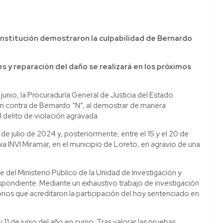
nstitución demostraron la culpabilidad de Bernardo
es y reparación del daño se realizará en los próximos
 junio, la Procuraduría General de Justicia del Estado
en contra de Bernardo “N”, al demostrar de manera
 delito de violación agravada.
de julio de 2024 y, posteriormente, entre el 15 y el 20 de
a INVI Miramar, en el municipio de Loreto, en agravio de una
te del Ministerio Público de la Unidad de Investigación y
respondiente. Mediante un exhaustivo trabajo de investigación
ios que acreditaron la participación del hoy sentenciado en
y 11 de junio del año en curso. Tras valorar las pruebas