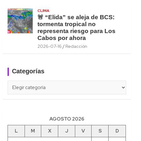
CLIMA
🚨 “Elida” se aleja de BCS:
tormenta tropical no
representa riesgo para Los
Cabos por ahora
2026-07-16
Redacción
Categorías
Categorías
AGOSTO 2026
L
M
X
J
V
S
D