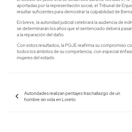
aportadas por la representación social, el Tribunal de Enju
resultar suficientes para demostrar la culpabilidad de Berna
En breve, la autoridad judicial celebrará la audiencia de in
se determinarán los años que el sentenciado deberá pasa
a la reparación del daño.
Con estos resultados, la PGJE reafirma su compromiso con
todos los ámbitos de su competencia, con especial énfasis 
mujeres del estado.
Navegación
Autoridades realizan peritajes tras hallazgo de un
de
hombre sin vida en Loreto
entradas