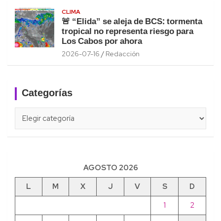
CLIMA
🚨 “Elida” se aleja de BCS: tormenta
tropical no representa riesgo para
Los Cabos por ahora
2026-07-16
Redacción
Categorías
Categorías
AGOSTO 2026
L
M
X
J
V
S
D
1
2