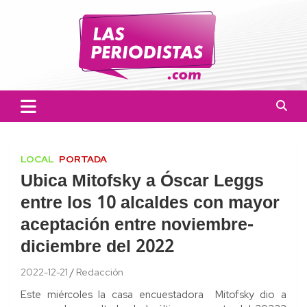
Skip
to
content
Las Periodistas
Un medio de noticias digitales con el objetivo de mantener
informado a la población.
LOCAL
PORTADA
Ubica Mitofsky a Óscar Leggs
entre los 10 alcaldes con mayor
aceptación entre noviembre-
diciembre del 2022
2022-12-21
Redacción
Este miércoles la casa encuestadora Mitofsky dio a