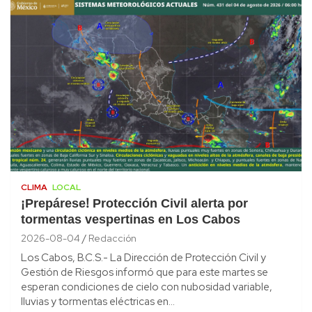
CLIMA
LOCAL
¡Prepárese! Protección Civil alerta por
tormentas vespertinas en Los Cabos
2026-08-04
Redacción
Los Cabos, B.C.S.- La Dirección de Protección Civil y
Gestión de Riesgos informó que para este martes se
esperan condiciones de cielo con nubosidad variable,
lluvias y tormentas eléctricas en…