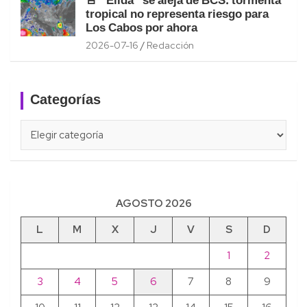
🚨 “Elida” se aleja de BCS: tormenta
tropical no representa riesgo para
Los Cabos por ahora
2026-07-16
Redacción
Categorías
Categorías
AGOSTO 2026
L
M
X
J
V
S
D
1
2
3
4
5
6
7
8
9