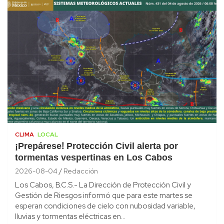
CLIMA
LOCAL
¡Prepárese! Protección Civil alerta por
tormentas vespertinas en Los Cabos
2026-08-04
Redacción
Los Cabos, B.C.S.- La Dirección de Protección Civil y
Gestión de Riesgos informó que para este martes se
esperan condiciones de cielo con nubosidad variable,
lluvias y tormentas eléctricas en…