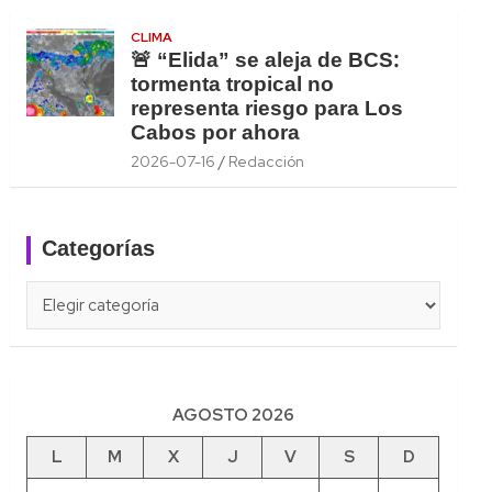
CLIMA
🚨 “Elida” se aleja de BCS:
tormenta tropical no
representa riesgo para Los
Cabos por ahora
2026-07-16
Redacción
Categorías
Categorías
AGOSTO 2026
L
M
X
J
V
S
D