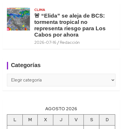
CLIMA
🚨 “Elida” se aleja de BCS:
tormenta tropical no
representa riesgo para Los
Cabos por ahora
2026-07-16
Redacción
Categorías
Categorías
AGOSTO 2026
L
M
X
J
V
S
D