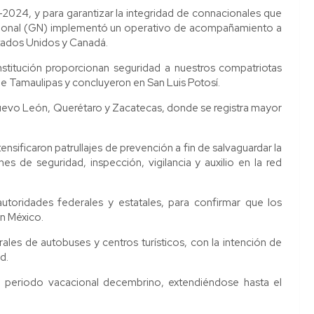
2024, y para garantizar la integridad de connacionales que
a Nacional (GN) implementó un operativo de acompañamiento a
stados Unidos y Canadá.
nstitución proporcionan seguridad a nuestros compatriotas
de Tamaulipas y concluyeron en San Luis Potosí.
 Nuevo León, Querétaro y Zacatecas, donde se registra mayor
ensificaron patrullajes de prevención a fin de salvaguardar la
s de seguridad, inspección, vigilancia y auxilio en la red
utoridades federales y estatales, para confirmar que los
en México.
ales de autobuses y centros turísticos, con la intención de
d.
l periodo vacacional decembrino, extendiéndose hasta el