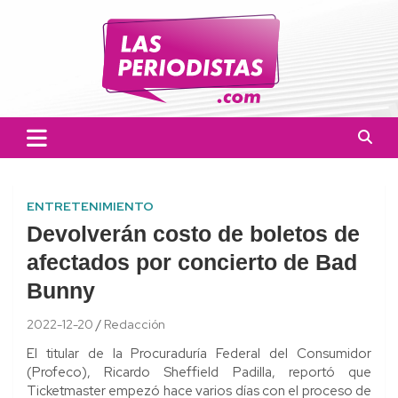
Skip
to
content
Las Periodistas
Un medio de noticias digitales con el objetivo de mantener
informado a la población.
ENTRETENIMIENTO
Devolverán costo de boletos de
afectados por concierto de Bad
Bunny
2022-12-20
Redacción
El titular de la Procuraduría Federal del Consumidor
(Profeco), Ricardo Sheffield Padilla, reportó que
Ticketmaster empezó hace varios días con el proceso de