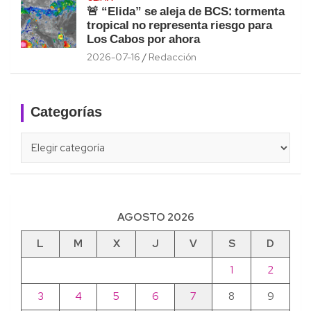
🚨 “Elida” se aleja de BCS: tormenta
tropical no representa riesgo para
Los Cabos por ahora
2026-07-16
Redacción
Categorías
Categorías
AGOSTO 2026
L
M
X
J
V
S
D
1
2
3
4
5
6
7
8
9