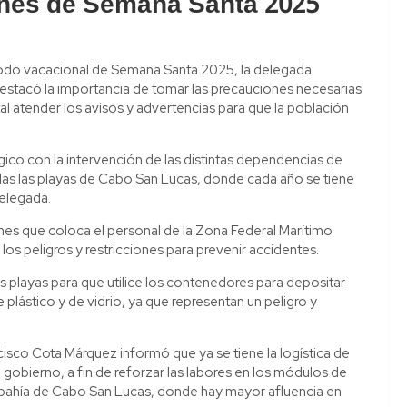
ones de Semana Santa 2025
eriodo vacacional de Semana Santa 2025, la delegada
destacó la importancia de tomar las precauciones necesarias
tal atender los avisos y advertencias para que la población
co con la intervención de las distintas dependencias de
das las playas de Cabo San Lucas, donde cada año se tiene
delegada.
nes que coloca el personal de la Zona Federal Marítimo
los peligros y restricciones para prevenir accidentes.
las playas para que utilice los contenedores para depositar
e plástico y de vidrio, ya que representan un peligro y
ancisco Cota Márquez informó que ya se tiene la logística de
gobierno, a fin de reforzar las labores en los módulos de
 la bahía de Cabo San Lucas, donde hay mayor afluencia en