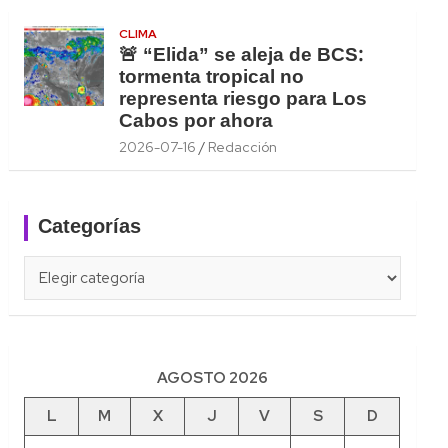
CLIMA
🚨 “Elida” se aleja de BCS:
tormenta tropical no
representa riesgo para Los
Cabos por ahora
2026-07-16
Redacción
Categorías
Categorías
AGOSTO 2026
L
M
X
J
V
S
D