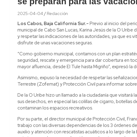
se preparan para las vacaci
2025-04-04
Redacción
Los Cabos, Baja California Sur.-
Previo al inicio del p
municipal de Cabo San Lucas, Karina Jesús de la O Uribe 
y respetar las indicaciones de las autoridades, ya que es vi
disfrute de unas vacaciones seguras.
“Como gobierno municipal, contamos con un plan estratégi
seguridad, rescate y emergencia para dar cobertura en to
mayor afluencia, desde El Tule hasta Migriño”, expresó la 
Asimismo, expuso la necesidad de respetar las señalizacio
Terrestre (Zofemat) y Protección Civil para informar sobre 
De la O Uribe hizo un llamado a la ciudadanía que visitará 
sus desechos, en especial las colillas de cigarro, botellas d
contaminan los espacios recreativos.
Por su parte, el director municipal de Protección Civil, Fr
trabajo con las diversas dependencias de los 3 órdenes de 
auxilio y atención con rescatistas acuáticos a lo largo de