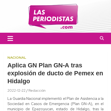
Skip
to
content
Las Periodistas
Un medio de noticias digitales con el objetivo de mantener
informado a la población.
NACIONAL
Aplica GN Plan GN-A tras
explosión de ducto de Pemex en
Hidalgo
2022-12-22
Redacción
La Guardia Nacional implementó el Plan de Asistencia a la
Sociedad en Casos de Emergencia (Plan GN-A), en el
municipio de Epazoyucan, estado de Hidalgo, tras la