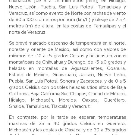
chubascos (de 5 a 25 milímetros [mm]) en Hidalgo,
Nuevo León, Puebla, San Luis Potosí, Tamaulipas y
Veracruz, así como evento de Norte con rachas de viento
de 80 a 100 kilómetros por hora (km/h) y oleaje de 2 a 4
metros (m) de altura, en las costas de Tamaulipas y el
norte de Veracruz.
Se prevé marcado descenso de temperatura en el norte,
noreste y oriente de México, así como con valores de
mínimos de -10 a -5 grados Celsius y heladas en zonas
montañosas de Chihuahua y Durango; de -5 a 0 grados y
heladas en montañas de Aguascalientes, Coahuila,
Estado de México, Guanajuato, Jalisco, Nuevo León,
Puebla, San Luis Potosí, Sonora y Zacatecas, y de 0 a 5
grados Celsius con posibles heladas sitios altos de Baja
California, Baja California Sur, Chiapas, Ciudad de México,
Hidalgo, Michoacán, Morelos, Oaxaca, Querétaro,
Sinaloa, Tamaulipas, Tlaxcala y Veracruz.
En contraste, por la tarde se esperan temperaturas
máximas de 35 a 40 grados Celsius en Guerrero,
Michoacán y las costas de Oaxaca, y de 30 a 35 grados