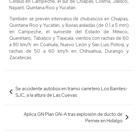
Celsius en Campeche, el sur de Chiapas, Colima, Jalisco,
Nayarit, Quintana Roo y Yucatán.
También se prevén intervalos de chubascos en Chiapas,
Quintana Roo y Yucatán, y lluvias aisladas (de 0.1 a 5 mm)
en Campeche, el suroeste del Estado de México,
Querétaro, Tabasco y Tlaxcala; vientos con rachas de 60
a 80 km/h: en Coahuila, Nuevo León y San Luis Potosí, y
rachas de 50 a 60 km/h en Chihuahua, Durango y
Zacatecas.
Navegación
Se accidente autobús en tramo carretero Los Barriles-
de
SJC, a la altura de Las Cuevas
entradas
Aplica GN Plan GN-A tras explosión de ducto de
Pemex en Hidalgo