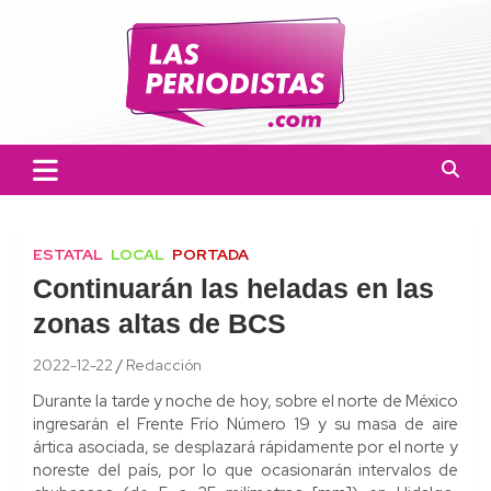
Skip
to
content
Las Periodistas
Un medio de noticias digitales con el objetivo de mantener
informado a la población.
ESTATAL
LOCAL
PORTADA
Continuarán las heladas en las
zonas altas de BCS
2022-12-22
Redacción
Durante la tarde y noche de hoy, sobre el norte de México
ingresarán el Frente Frío Número 19 y su masa de aire
ártica asociada, se desplazará rápidamente por el norte y
noreste del país, por lo que ocasionarán intervalos de