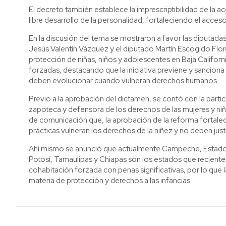
El decreto también establece la imprescriptibilidad de la a
libre desarrollo de la personalidad, fortaleciendo el acceso a
En la discusión del tema se mostraron a favor las diputada
Jesús Valentín Vázquez y el diputado Martín Escogido Flore
protección de niñas, niños y adolescentes en Baja Californ
forzadas, destacando que la iniciativa previene y sanciona
deben evolucionar cuando vulneran derechos humanos.
Previo a la aprobación del dictamen, se contó con la partici
zapoteca y defensora de los derechos de las mujeres y n
de comunicación que, la aprobación de la reforma fortalece
prácticas vulneran los derechos de la niñez y no deben jus
Ahí mismo se anunció que actualmente Campeche, Estado 
Potosí, Tamaulipas y Chiapas son los estados que recient
cohabitación forzada con penas significativas, por lo que 
materia de protección y derechos a las infancias.