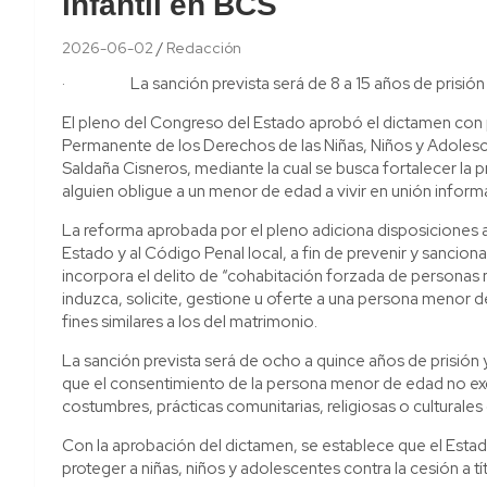
infantil en BCS
2026-06-02
Redacción
· La sanción prevista será de 8 a 15 años de prisión y d
El pleno del Congreso del Estado aprobó el dictamen con
Permanente de los Derechos de las Niñas, Niños y Adolescen
Saldaña Cisneros, mediante la cual se busca fortalecer la
alguien obligue a un menor de edad a vivir en unión inform
La reforma aprobada por el pleno adiciona disposiciones a
Estado y al Código Penal local, a fin de prevenir y sancion
incorpora el delito de “cohabitación forzada de personas
induzca, solicite, gestione u oferte a una persona menor 
fines similares a los del matrimonio.
La sanción prevista será de ocho a quince años de prisión y
que el consentimiento de la persona menor de edad no excl
costumbres, prácticas comunitarias, religiosas o culturales
Con la aprobación del dictamen, se establece que el Esta
proteger a niñas, niños y adolescentes contra la cesión a t