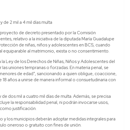
e 2 mil a 4 mil días multa
 proyecto de decreto presentado por la Comisión
tes, relativo a la iniciativa de la diputada María Guadalupe
 protección de niñas, niños y adolescentes en BCS, cuando
al equiparable al matrimonio, exista o no consentimiento.
 la Ley de los Derechos de Niñas, Niños y Adolescentes del
ar las uniones tempranas o forzadas. En materia penal, se
 menores de edad”, sancionando a quien obligue, coaccione,
de 18 años a unirse de manera informal o consuetudinaria con
 de dos mil a cuatro mil días de multa. Además, se precisa
uye la responsabilidad penal, ni podrán invocarse usos,
 como justificación.
do y los municipios deberán adoptar medidas integrales para
ítulo oneroso o gratuito con fines de unión.