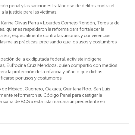
cción penal y las sanciones tratándose de delitos contra el
 la justicia para las víctimas.
s Karina Olivas Parra y Lourdes Cornejo Rendón, Teresita de
s, quienes respaldaron la reforma para fortalecer la
ia Sur, especialmente contra las uniones y convivencias
 las malas prácticas, precisando que los usos y costumbres
pación de la ex diputada federal, activista indígena
iñas, Eufrocina Cruz Mendoza, quien compartió con medios
rá la protección de la infancia y añadió que dichas
tificarse por usos y costumbres.
de México, Guerrero, Oaxaca, Quintana Roo, San Luis
emente reformaron su Código Penal para castigar la
la suma de BCS a esta lista marcará un precedente en