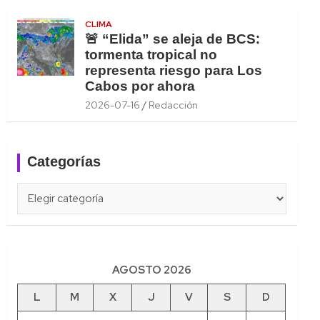
CLIMA
🚨 “Elida” se aleja de BCS:
tormenta tropical no
representa riesgo para Los
Cabos por ahora
2026-07-16
Redacción
Categorías
Categorías
AGOSTO 2026
L
M
X
J
V
S
D