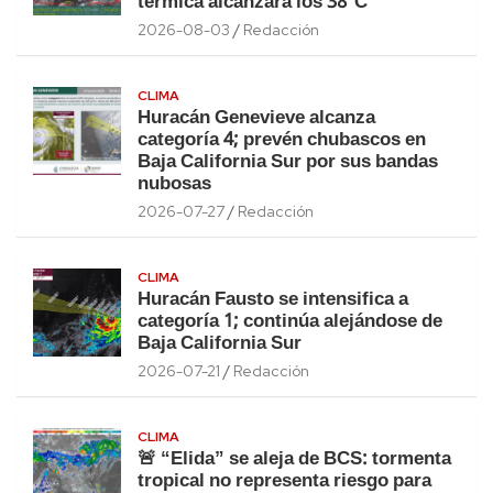
térmica alcanzará los 38°C
2026-08-03
Redacción
CLIMA
Huracán Genevieve alcanza
categoría 4; prevén chubascos en
Baja California Sur por sus bandas
nubosas
2026-07-27
Redacción
CLIMA
Huracán Fausto se intensifica a
categoría 1; continúa alejándose de
Baja California Sur
2026-07-21
Redacción
CLIMA
🚨 “Elida” se aleja de BCS: tormenta
tropical no representa riesgo para