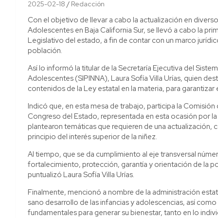
2025-02-18
Redacción
Con el objetivo de llevar a cabo la actualización en diver
Adolescentes en Baja California Sur, se llevó a cabo la pr
Legislativo del estado, a fin de contar con un marco jurídi
población.
Así lo informó la titular de la Secretaría Ejecutiva del Sist
Adolescentes (SIPINNA), Laura Sofía Villa Urías, quien dest
contenidos de la Ley estatal en la materia, para garantizar
Indicó que, en esta mesa de trabajo, participa la Comisió
Congreso del Estado, representada en esta ocasión por la 
plantearon temáticas que requieren de una actualización, c
principio del interés superior de la niñez.
Al tiempo, que se da cumplimiento al eje transversal número 
fortalecimiento, protección, garantía y orientación de la 
puntualizó Laura Sofía Villa Urías.
Finalmente, mencionó a nombre de la administración estata
sano desarrollo de las infancias y adolescencias, así co
fundamentales para generar su bienestar, tanto en lo indiv