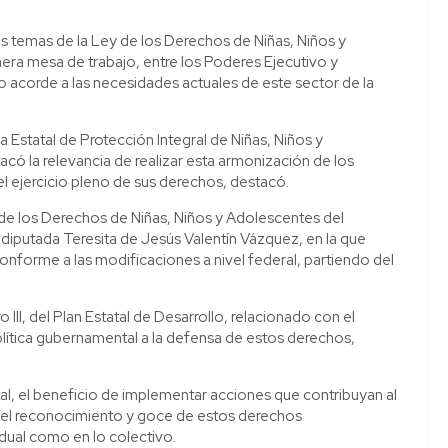
sos temas de la Ley de los Derechos de Niñas, Niños y
imera mesa de trabajo, entre los Poderes Ejecutivo y
co acorde a las necesidades actuales de este sector de la
ema Estatal de Protección Integral de Niñas, Niños y
acó la relevancia de realizar esta armonización de los
 el ejercicio pleno de sus derechos, destacó.
n de los Derechos de Niñas, Niños y Adolescentes del
diputada Teresita de Jesús Valentín Vázquez, en la que
onforme a las modificaciones a nivel federal, partiendo del
III, del Plan Estatal de Desarrollo, relacionado con el
política gubernamental a la defensa de estos derechos,
l, el beneficio de implementar acciones que contribuyan al
mo el reconocimiento y goce de estos derechos
idual como en lo colectivo.