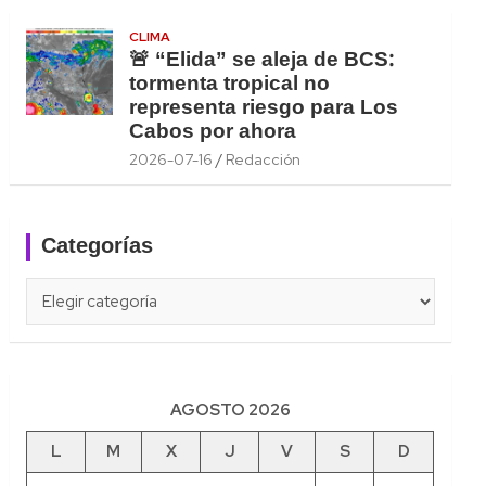
CLIMA
🚨 “Elida” se aleja de BCS:
tormenta tropical no
representa riesgo para Los
Cabos por ahora
2026-07-16
Redacción
Categorías
Categorías
AGOSTO 2026
L
M
X
J
V
S
D