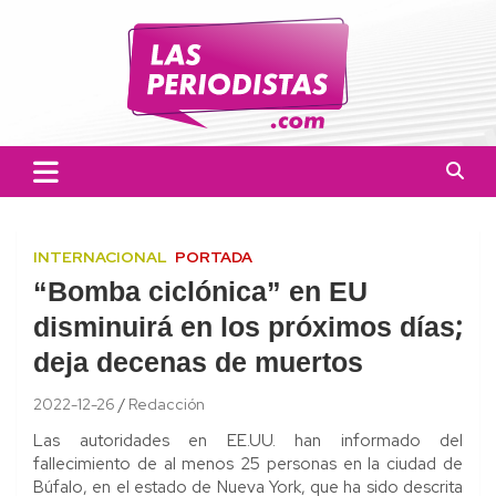
Skip
to
content
Las Periodistas
Un medio de noticias digitales con el objetivo de mantener
informado a la población.
INTERNACIONAL
PORTADA
“Bomba ciclónica” en EU
disminuirá en los próximos días;
deja decenas de muertos
2022-12-26
Redacción
Las autoridades en EE.UU. han informado del
fallecimiento de al menos 25 personas en la ciudad de
Búfalo, en el estado de Nueva York, que ha sido descrita